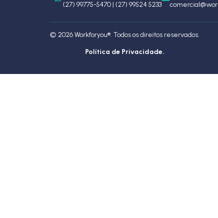
(27) 99775-5470 | (27) 99524 5233
comercial@work
© 2026 Workforyou®. Todos os direitos reservados.
Política de Privacidade.