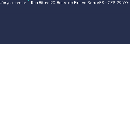
foryou.com.br
Rua B5, nº120, Bairro de Fátima Serra/ES - CEP: 29.160