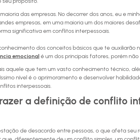
 seu propósito.
 maioria das empresas. No decorrer dos anos, eu e minh
randes empresas, em uma maioria um dos maiores desaf
ma significativa em conflitos interpessoais.
conhecimento dos conceitos básicos que te auxiliarão n
ência emocional
é um dos principais fatores, porém não 
ais aquele que tem um vasto conhecimento técnico, alé
tíssimo nível é o aprimoramento e desenvolver habilida
nflitos interpessoais.
razer a definição de conflito in
festação de desacordo entre pessoas, o que afeta seu 
 que, diferentemente de um conflito simples, um confli